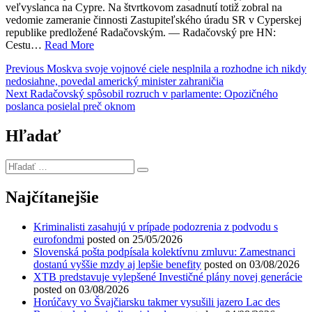
veľvyslanca na Cypre. Na štvrtkovom zasadnutí totiž zobral na
vedomie zameranie činnosti Zastupiteľského úradu SR v Cyperskej
republike predložené Radačovským. — Radačovský pre HN:
Cestu…
Read More
Navigácia
Previous
Previous
Moskva svoje vojnové ciele nesplnila a rozhodne ich nikdy
post:
nedosiahne, povedal americký minister zahraničia
v
Next
Next
Radačovský spôsobil rozruch v parlamente: Opozičného
článku
post:
poslanca posielal preč oknom
Hľadať
Hľadať
…
Najčítanejšie
Kriminalisti zasahujú v prípade podozrenia z podvodu s
eurofondmi
posted on 25/05/2026
Slovenská pošta podpísala kolektívnu zmluvu: Zamestnanci
dostanú vyššie mzdy aj lepšie benefity
posted on 03/08/2026
XTB predstavuje vylepšené Investičné plány novej generácie
posted on 03/08/2026
Horúčavy vo Švajčiarsku takmer vysušili jazero Lac des