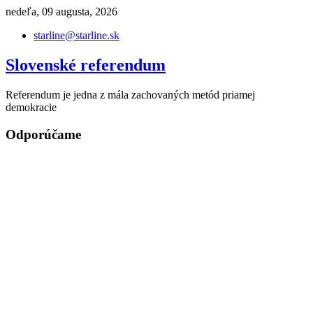
Skip
nedeľa, 09 augusta, 2026
to
starline@starline.sk
content
Slovenské referendum
Referendum je jedna z mála zachovaných metód priamej
demokracie
Odporúčame