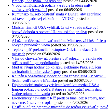
Brenets, lode uviazli na jeho dne
posted on 04/08/2026
V obci pri Košiciach polícia vyšetruje krádeže nafty
z odstavených vozidiel
posted on 06/05/2026
Rumunsko muselo odstreliť skalu v Dunaji, aby zabránilo
odstaveniu jadrovej elektrárne – VIDEO
posted on
03/08/2026
Minister financií USA vyhlásil, že už v stredu môže byť
hotová dohoda o otvorení Hormuzského prielivu
posted on
04/08/2026
AI už nemôže rozhodovať potichu. Ministerstvá i inštitúcie o
nových pravidlách vedia
posted on 04/08/2026
Teploty opäť prekročili 40 stupňov Celzia na viacerých
miestach
posted on 05/08/2026
Vlna od chovateľov už prestáva byť odpad – v Senohrade
prišli s unikátnym podnikaním
posted on 14/05/2026
Maďari rátajú hodiny do kolapsu elektrárne Paks, situáciu
zachraňujú len obrovské úspory
posted on 03/08/2026
Kaliňák a obžalovaný Bödör boli na zápase MMA v Srbsku.
Sedeli vedľa seba v hľadisku
posted on 03/08/2026
Diplomatické snahy o vyriešenie konfliktu medzi USA a
Iránom pokračujú, podľa Kataru sa však zatiaľ nechystajú
žiadne priame rokovania
posted on 04/08/2026
Ekonomický newsfilter: Ráž pretláča tunel cez Karpaty, hoci
nevieme, či sa vôbec oplatí
posted on 05/08/2026
Hasiči budú pri preprave materiálu do terénu využívať aj nové