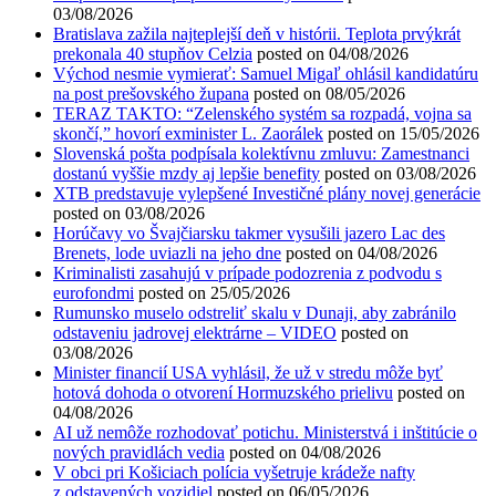
03/08/2026
Bratislava zažila najteplejší deň v histórii. Teplota prvýkrát
prekonala 40 stupňov Celzia
posted on 04/08/2026
Východ nesmie vymierať: Samuel Migaľ ohlásil kandidatúru
na post prešovského župana
posted on 08/05/2026
TERAZ TAKTO: “Zelenského systém sa rozpadá, vojna sa
skončí,” hovorí exminister L. Zaorálek
posted on 15/05/2026
Slovenská pošta podpísala kolektívnu zmluvu: Zamestnanci
dostanú vyššie mzdy aj lepšie benefity
posted on 03/08/2026
XTB predstavuje vylepšené Investičné plány novej generácie
posted on 03/08/2026
Horúčavy vo Švajčiarsku takmer vysušili jazero Lac des
Brenets, lode uviazli na jeho dne
posted on 04/08/2026
Kriminalisti zasahujú v prípade podozrenia z podvodu s
eurofondmi
posted on 25/05/2026
Rumunsko muselo odstreliť skalu v Dunaji, aby zabránilo
odstaveniu jadrovej elektrárne – VIDEO
posted on
03/08/2026
Minister financií USA vyhlásil, že už v stredu môže byť
hotová dohoda o otvorení Hormuzského prielivu
posted on
04/08/2026
AI už nemôže rozhodovať potichu. Ministerstvá i inštitúcie o
nových pravidlách vedia
posted on 04/08/2026
V obci pri Košiciach polícia vyšetruje krádeže nafty
z odstavených vozidiel
posted on 06/05/2026