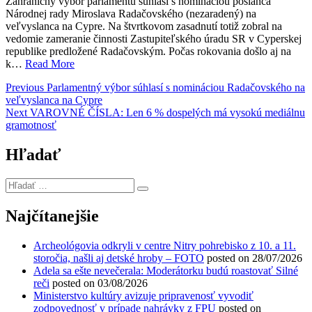
Zahraničný výbor parlamentu súhlasí s nomináciou poslanca
Národnej rady Miroslava Radačovského (nezaradený) na
veľvyslanca na Cypre. Na štvrtkovom zasadnutí totiž zobral na
vedomie zameranie činnosti Zastupiteľského úradu SR v Cyperskej
republike predložené Radačovským. Počas rokovania došlo aj na
k…
Read More
Navigácia
Previous
Previous
Parlamentný výbor súhlasí s nomináciou Radačovského na
post:
veľvyslanca na Cypre
v
Next
Next
VAROVNÉ ČÍSLA: Len 6 % dospelých má vysokú mediálnu
článku
post:
gramotnosť
Hľadať
Hľadať
…
Najčítanejšie
Archeológovia odkryli v centre Nitry pohrebisko z 10. a 11.
storočia, našli aj detské hroby – FOTO
posted on 28/07/2026
Adela sa ešte nevečerala: Moderátorku budú roastovať Silné
reči
posted on 03/08/2026
Ministerstvo kultúry avizuje pripravenosť vyvodiť
zodpovednosť v prípade nahrávky z FPU
posted on