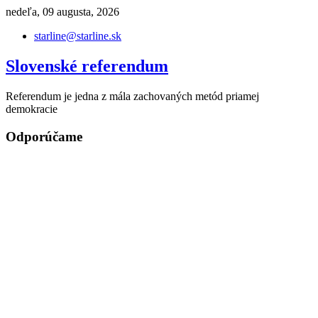
Skip
nedeľa, 09 augusta, 2026
to
starline@starline.sk
content
Slovenské referendum
Referendum je jedna z mála zachovaných metód priamej
demokracie
Odporúčame