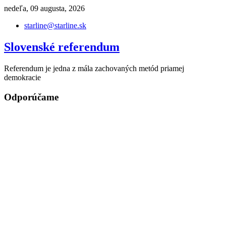
Skip
nedeľa, 09 augusta, 2026
to
starline@starline.sk
content
Slovenské referendum
Referendum je jedna z mála zachovaných metód priamej
demokracie
Odporúčame