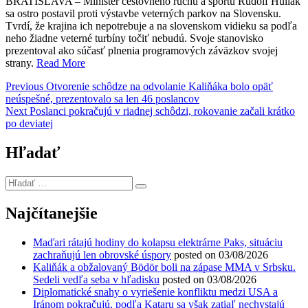
BRATISLAVA – Minister cestovného ruchu a športu Rudolf Huliak
sa ostro postavil proti výstavbe veterných parkov na Slovensku.
Tvrdí, že krajina ich nepotrebuje a na slovenskom vidieku sa podľa
neho žiadne veterné turbíny točiť nebudú. Svoje stanovisko
prezentoval ako súčasť plnenia programových záväzkov svojej
strany.
Read More
Navigácia
Previous
Previous
Otvorenie schôdze na odvolanie Kaliňáka bolo opäť
post:
neúspešné, prezentovalo sa len 46 poslancov
v
Next
Next
Poslanci pokračujú v riadnej schôdzi, rokovanie začali krátko
článku
post:
po deviatej
Hľadať
Hľadať
…
Najčítanejšie
Maďari rátajú hodiny do kolapsu elektrárne Paks, situáciu
zachraňujú len obrovské úspory
posted on 03/08/2026
Kaliňák a obžalovaný Bödör boli na zápase MMA v Srbsku.
Sedeli vedľa seba v hľadisku
posted on 03/08/2026
Diplomatické snahy o vyriešenie konfliktu medzi USA a
Iránom pokračujú, podľa Kataru sa však zatiaľ nechystajú