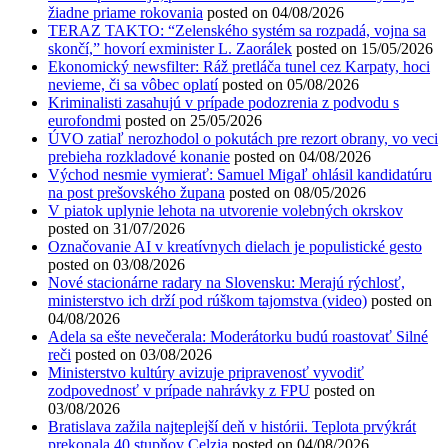
žiadne priame rokovania
posted on 04/08/2026
TERAZ TAKTO: “Zelenského systém sa rozpadá, vojna sa
skončí,” hovorí exminister L. Zaorálek
posted on 15/05/2026
Ekonomický newsfilter: Ráž pretláča tunel cez Karpaty, hoci
nevieme, či sa vôbec oplatí
posted on 05/08/2026
Kriminalisti zasahujú v prípade podozrenia z podvodu s
eurofondmi
posted on 25/05/2026
ÚVO zatiaľ nerozhodol o pokutách pre rezort obrany, vo veci
prebieha rozkladové konanie
posted on 04/08/2026
Východ nesmie vymierať: Samuel Migaľ ohlásil kandidatúru
na post prešovského župana
posted on 08/05/2026
V piatok uplynie lehota na utvorenie volebných okrskov
posted on 31/07/2026
Označovanie AI v kreatívnych dielach je populistické gesto
posted on 03/08/2026
Nové stacionárne radary na Slovensku: Merajú rýchlosť,
ministerstvo ich drží pod rúškom tajomstva (video)
posted on
04/08/2026
Adela sa ešte nevečerala: Moderátorku budú roastovať Silné
reči
posted on 03/08/2026
Ministerstvo kultúry avizuje pripravenosť vyvodiť
zodpovednosť v prípade nahrávky z FPU
posted on
03/08/2026
Bratislava zažila najteplejší deň v histórii. Teplota prvýkrát
prekonala 40 stupňov Celzia
posted on 04/08/2026