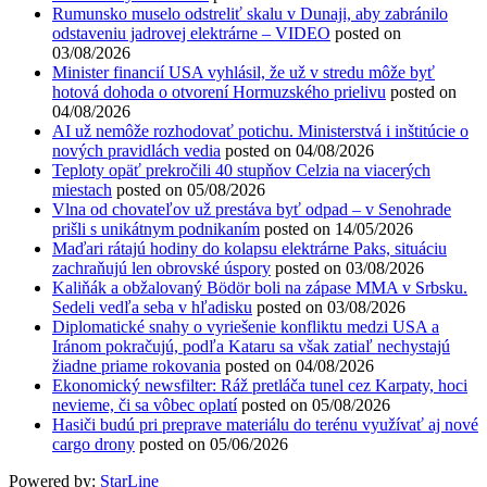
Rumunsko muselo odstreliť skalu v Dunaji, aby zabránilo
odstaveniu jadrovej elektrárne – VIDEO
posted on
03/08/2026
Minister financií USA vyhlásil, že už v stredu môže byť
hotová dohoda o otvorení Hormuzského prielivu
posted on
04/08/2026
AI už nemôže rozhodovať potichu. Ministerstvá i inštitúcie o
nových pravidlách vedia
posted on 04/08/2026
Teploty opäť prekročili 40 stupňov Celzia na viacerých
miestach
posted on 05/08/2026
Vlna od chovateľov už prestáva byť odpad – v Senohrade
prišli s unikátnym podnikaním
posted on 14/05/2026
Maďari rátajú hodiny do kolapsu elektrárne Paks, situáciu
zachraňujú len obrovské úspory
posted on 03/08/2026
Kaliňák a obžalovaný Bödör boli na zápase MMA v Srbsku.
Sedeli vedľa seba v hľadisku
posted on 03/08/2026
Diplomatické snahy o vyriešenie konfliktu medzi USA a
Iránom pokračujú, podľa Kataru sa však zatiaľ nechystajú
žiadne priame rokovania
posted on 04/08/2026
Ekonomický newsfilter: Ráž pretláča tunel cez Karpaty, hoci
nevieme, či sa vôbec oplatí
posted on 05/08/2026
Hasiči budú pri preprave materiálu do terénu využívať aj nové
cargo drony
posted on 05/06/2026
Powered by:
StarLine