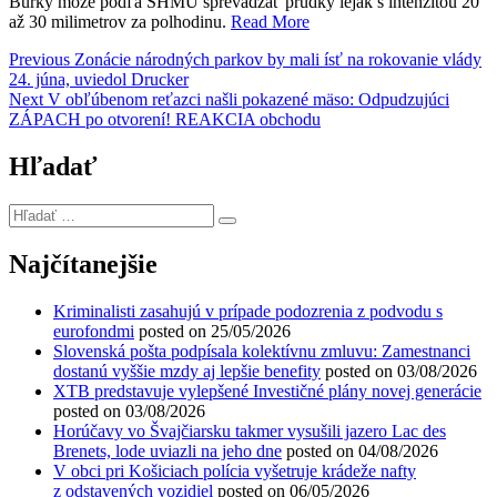
Búrky môže podľa SHMÚ sprevádzať prudký lejak s intenzitou 20
až 30 milimetrov za polhodinu.
Read More
Navigácia
Previous
Previous
Zonácie národných parkov by mali ísť na rokovanie vlády
post:
24. júna, uviedol Drucker
v
Next
Next
V obľúbenom reťazci našli pokazené mäso: Odpudzujúci
článku
post:
ZÁPACH po otvorení! REAKCIA obchodu
Hľadať
Hľadať
…
Najčítanejšie
Kriminalisti zasahujú v prípade podozrenia z podvodu s
eurofondmi
posted on 25/05/2026
Slovenská pošta podpísala kolektívnu zmluvu: Zamestnanci
dostanú vyššie mzdy aj lepšie benefity
posted on 03/08/2026
XTB predstavuje vylepšené Investičné plány novej generácie
posted on 03/08/2026
Horúčavy vo Švajčiarsku takmer vysušili jazero Lac des
Brenets, lode uviazli na jeho dne
posted on 04/08/2026
V obci pri Košiciach polícia vyšetruje krádeže nafty
z odstavených vozidiel
posted on 06/05/2026