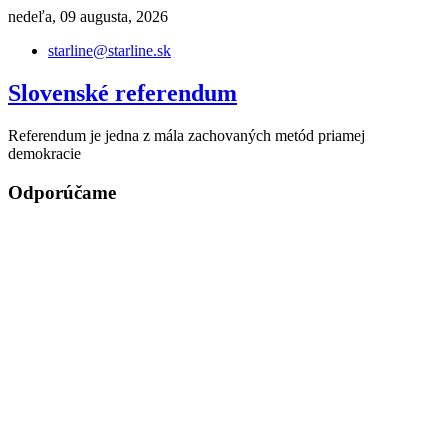
Skip
nedeľa, 09 augusta, 2026
to
starline@starline.sk
content
Slovenské referendum
Referendum je jedna z mála zachovaných metód priamej
demokracie
Odporúčame