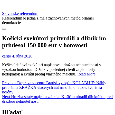
Slovenské referendum
Referendum je jedna z mála zachovaných metód priamej
demokracie
Košickí exekútori pritvrdili a dlžník im
priniesol 150 000 eur v hotovosti
cargo
4. júna 2026
Košickí daňoví exekútori naplánovali dražbu nehnuteľnosti s
vysokou hodnotou. Dlžník v poslednej chvíli zaplatil celý
nedoplatok a zvrátil predaj vlastného majetku.
Read More
Navigácia
Previous
Previous
Doprava v centre Bratislavy opäť KOLABUJE: Náhly
post:
problém a ZRÁŽKA viacerých áut na známom uzle, tvoria sa
v
kolóny!
článku
Next
Next
Hrozba straty majetku zabrala. Košičan uhradil dlh krátko pred
post:
dražbou nehnuteľnosti
Hľadať