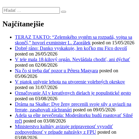
Hľadať
…
Najčítanejšie
TERAZ TAKTO: “Zelenského systém sa rozpadá, vojna sa
skončí,” hovorí exminister L. Zaorálek
posted on 15/05/2026
Dobré ráno: Danko vyskakuje, len koľko mu Fico dovolí
posted on 26/05/2026
V tele mala 18-kilový orgán. Nevládala chodiť, ani dýchať
posted on 02/06/2026
Na čo si treba dať pozor u Pétera Magyara
posted on
05/06/2026
V piatok uplynie lehota na utvorenie volebných okrskov
posted on 31/07/2026
Označovanie AI v kreatívnych dielach je populistické gesto
posted on 03/08/2026
Dráma na Skalke: Dve ženy precenili svoje sily a uviazli na
ferrate, zasahovali záchranári
posted on 09/05/2026
Adela sa ešte nevečerala: Moderátorku budú roastovať Silné
reči
posted on 03/08/2026
Ministerstvo kultúry avizuje pripravenosť vyvodiť
zodpovednosť v prípade nahrávky z FPU
posted on
03/08/2026