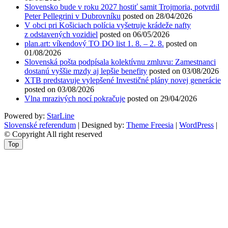
Slovensko bude v roku 2027 hostiť samit Trojmoria, potvrdil
Peter Pellegrini v Dubrovníku
posted on 28/04/2026
V obci pri Košiciach polícia vyšetruje krádeže nafty
z odstavených vozidiel
posted on 06/05/2026
plan.art: víkendový TO DO list 1. 8. – 2. 8.
posted on
01/08/2026
Slovenská pošta podpísala kolektívnu zmluvu: Zamestnanci
dostanú vyššie mzdy aj lepšie benefity
posted on 03/08/2026
XTB predstavuje vylepšené Investičné plány novej generácie
posted on 03/08/2026
Vlna mrazivých nocí pokračuje
posted on 29/04/2026
Powered by:
StarLine
Slovenské referendum
| Designed by:
Theme Freesia
|
WordPress
|
© Copyright All right reserved
Top