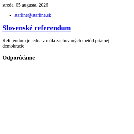
Skip
streda, 05 augusta, 2026
to
starline@starline.sk
content
Slovenské referendum
Referendum je jedna z mála zachovaných metód priamej
demokracie
Odporúčame