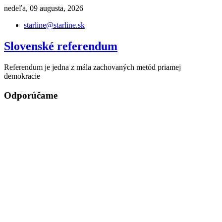
Skip
nedeľa, 09 augusta, 2026
to
starline@starline.sk
content
Slovenské referendum
Referendum je jedna z mála zachovaných metód priamej
demokracie
Odporúčame