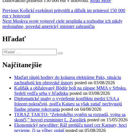
Daňovákom priniesol 150 000 eur v hotovosti.
Read More
Navigácia
Previous
Previous
Košickí exekútori pritvrdili a dlžník im priniesol 150 000
post:
eur v hotovosti
v
Next
Next
Moskva svoje vojnové ciele nesplnila a rozhodne ich nikdy
článku
post:
nedosiahne, povedal americký minister zahraničia
Hľadať
Hľadať
…
Najčítanejšie
Maďari rátajú hodiny do kolapsu elektrárne Paks, situáciu
zachraňujú len obrovské úspory
posted on 03/08/2026
Kaliňák a obžalovaný Bödör boli na zápase MMA v Srbsku.
Sedeli vedľa seba v hľadisku
posted on 03/08/2026
Diplomatické snahy o vyriešenie konfliktu medzi USA a
Iránom pokračujú, podľa Kataru sa však zatiaľ nechystajú
žiadne priame rokovania
posted on 04/08/2026
TERAZ TAKTO: “Zelenského systém sa rozpadá, vojna sa
skončí,” hovorí exminister L. Zaorálek
posted on 15/05/2026
Ekonomický newsfilter: Ráž pretláča tunel cez Karpaty, hoci
nevieme, či sa vôbec oplatí
posted on 05/08/2026