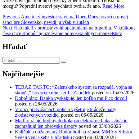
​Môže obyčajná modlitba fyzicky zmeniť štruktúru ľudského
mozgu? Poprední svetoví psychiatri tvrdia, že áno.
Read More
Navigácia
Previous
Previous
Americký investor stavil na Uber. Dnes hovorí o novej
post:
šanci pre Slovensko, nevidí ju však v autách
v
Next
Next
Fico mieri s prorastovými opatreniami na tripartitu. V krátkom
článku
post:
čase chce stopnúť aj uznávanie homosexuálnych manželstiev
Hľadať
Hľadať
…
Najčítanejšie
TERAZ TAKTO: “Zelenského systém sa rozpadá, vojna sa
skončí,” hovorí exminister L. Zaorálek
posted on 15/05/2026
Dobré ráno: Danko vyskakuje, len koľko mu Fico dovolí
posted on 26/05/2026
V obci pri Košiciach polícia vyšetruje krádeže nafty
z odstavených vozidiel
posted on 06/05/2026
Maďari rátajú hodiny do kolapsu elektrárne Paks, situáciu
zachraňujú len obrovské úspory
posted on 03/08/2026
Kaliňák a obžalovaný Bödör boli na zápase MMA v Srbsku.
Sedeli vedľa seba v hľadisku
posted on 03/08/2026