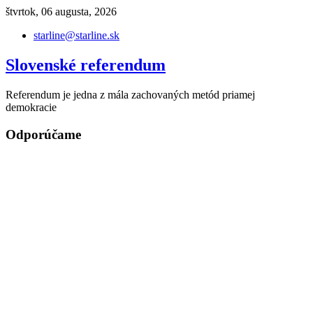
Skip
štvrtok, 06 augusta, 2026
to
starline@starline.sk
content
Slovenské referendum
Referendum je jedna z mála zachovaných metód priamej
demokracie
Odporúčame