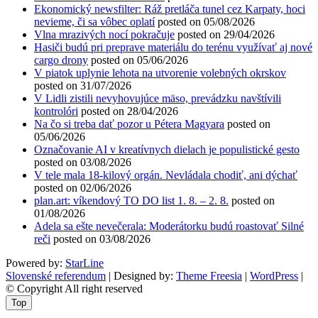
Ekonomický newsfilter: Ráž pretláča tunel cez Karpaty, hoci
nevieme, či sa vôbec oplatí
posted on 05/08/2026
Vlna mrazivých nocí pokračuje
posted on 29/04/2026
Hasiči budú pri preprave materiálu do terénu využívať aj nové
cargo drony
posted on 05/06/2026
V piatok uplynie lehota na utvorenie volebných okrskov
posted on 31/07/2026
V Lidli zistili nevyhovujúce mäso, prevádzku navštívili
kontrolóri
posted on 28/04/2026
Na čo si treba dať pozor u Pétera Magyara
posted on
05/06/2026
Označovanie AI v kreatívnych dielach je populistické gesto
posted on 03/08/2026
V tele mala 18-kilový orgán. Nevládala chodiť, ani dýchať
posted on 02/06/2026
plan.art: víkendový TO DO list 1. 8. – 2. 8.
posted on
01/08/2026
Adela sa ešte nevečerala: Moderátorku budú roastovať Silné
reči
posted on 03/08/2026
Powered by:
StarLine
Slovenské referendum
| Designed by:
Theme Freesia
|
WordPress
|
© Copyright All right reserved
Top