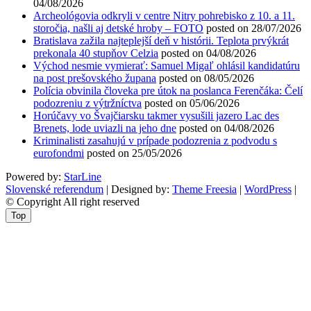
04/08/2026
Archeológovia odkryli v centre Nitry pohrebisko z 10. a 11.
storočia, našli aj detské hroby – FOTO
posted on 28/07/2026
Bratislava zažila najteplejší deň v histórii. Teplota prvýkrát
prekonala 40 stupňov Celzia
posted on 04/08/2026
Východ nesmie vymierať: Samuel Migaľ ohlásil kandidatúru
na post prešovského župana
posted on 08/05/2026
Polícia obvinila človeka pre útok na poslanca Ferenčáka: Čelí
podozreniu z výtržníctva
posted on 05/06/2026
Horúčavy vo Švajčiarsku takmer vysušili jazero Lac des
Brenets, lode uviazli na jeho dne
posted on 04/08/2026
Kriminalisti zasahujú v prípade podozrenia z podvodu s
eurofondmi
posted on 25/05/2026
Powered by:
StarLine
Slovenské referendum
| Designed by:
Theme Freesia
|
WordPress
|
© Copyright All right reserved
Top