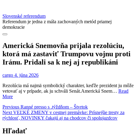
Slovenské referendum
Referendum je jedna z mála zachovaných metód priamej
demokracie
Americká Snemovňa prijala rezolúciu,
ktorá má zastaviť Trumpovu vojnu proti
Iránu. Pridali sa k nej aj republikáni
cargo
4. júna 2026
Rezolúcia má najmä symbolický charakter, keďže prezident ju môže
vetovať aj v prípade, ak ju schváli Senát.Americká Snem…
Read
More
Navigácia
Previous
Previous
Ranné presso s .týždňom – Štvrtok
Next
post:
Next
VEĽKÉ ZMENY v cestnej premávke: Prísnejšie tresty za
v
post:
rýchlosť, NOVINKY čakajú aj na chodcov či spolujazdcov
článku
Hľadať