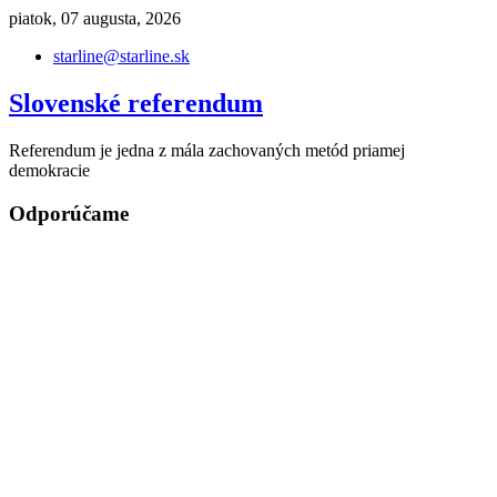
Skip
piatok, 07 augusta, 2026
to
starline@starline.sk
content
Slovenské referendum
Referendum je jedna z mála zachovaných metód priamej
demokracie
Odporúčame