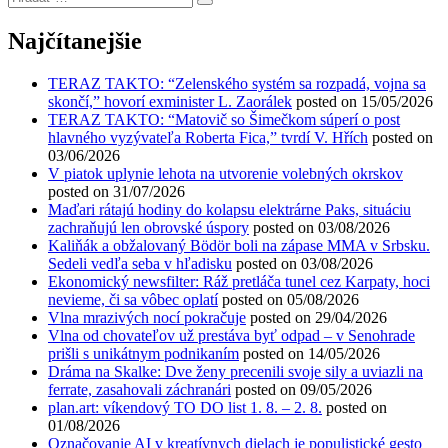
…
Najčítanejšie
TERAZ TAKTO: “Zelenského systém sa rozpadá, vojna sa
skončí,” hovorí exminister L. Zaorálek
posted on 15/05/2026
TERAZ TAKTO: “Matovič so Šimečkom súperí o post
hlavného vyzývateľa Roberta Fica,” tvrdí V. Hřích
posted on
03/06/2026
V piatok uplynie lehota na utvorenie volebných okrskov
posted on 31/07/2026
Maďari rátajú hodiny do kolapsu elektrárne Paks, situáciu
zachraňujú len obrovské úspory
posted on 03/08/2026
Kaliňák a obžalovaný Bödör boli na zápase MMA v Srbsku.
Sedeli vedľa seba v hľadisku
posted on 03/08/2026
Ekonomický newsfilter: Ráž pretláča tunel cez Karpaty, hoci
nevieme, či sa vôbec oplatí
posted on 05/08/2026
Vlna mrazivých nocí pokračuje
posted on 29/04/2026
Vlna od chovateľov už prestáva byť odpad – v Senohrade
prišli s unikátnym podnikaním
posted on 14/05/2026
Dráma na Skalke: Dve ženy precenili svoje sily a uviazli na
ferrate, zasahovali záchranári
posted on 09/05/2026
plan.art: víkendový TO DO list 1. 8. – 2. 8.
posted on
01/08/2026
Označovanie AI v kreatívnych dielach je populistické gesto