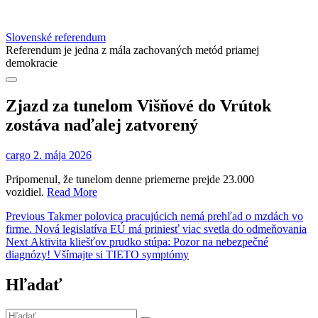
Slovenské referendum
Referendum je jedna z mála zachovaných metód priamej
demokracie
Zjazd za tunelom Višňové do Vrútok
zostáva naďalej zatvorený
cargo
2. mája 2026
Pripomenul, že tunelom denne priemerne prejde 23.000
vozidiel.
Read More
Navigácia
Previous
Previous
Takmer polovica pracujúcich nemá prehľad o mzdách vo
post:
firme. Nová legislatíva EÚ má priniesť viac svetla do odmeňovania
v
Next
Next
Aktivita kliešťov prudko stúpa: Pozor na nebezpečné
článku
post:
diagnózy! Všímajte si TIETO symptómy
Hľadať
Hľadať