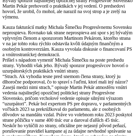
Bývalý sponzor najsilnejšej opozičnej strany Progresívne Slovensko
Martin Pekár prehovoril o praktikách v jej vedení. O predsedovi
hovorí, že urobil, čo mohol, ale narazil na svoj strop a je zrelý na
výmenu.
Kauza fakturácií matky Michala Šimečku Progresívnemu Sovensku
neprospieva. Rovnako tak strane neprospieva ani spor s jej bývalým
vplyvným členom a sponzorom Martinom Pekárom, ktorého strana
v na jar tohto roku rýchlo odstavila kvôli údajným finančným a
osobným kontroverziám. Kauza vyvolala diskusie o financovaní PS
a vnútrostraníckej demokracii.
Prišiel s nápadom vymeniť Michala Šimečku na poste predsedu
strany. Vyhodili však jeho. Bývalý sponzor progresívcov hovorí o
uzurpátorských praktikách vnútri strany.
“Strach. Ak vyhodia tesne pred snemom člena strany, ktorý ju
dlhoročne podporoval, čo to spraví s ľuďmi, ktorí mali iný názor?
Zasejú medzi nimi strach,” opisuje Martin Pekár atmosféru vnútri
vedenia najsilnejšej opozičnej politickej strany Progresívne
Slovensko, pričom vrcholové vedenie opisuje silnými výrazom
“uzurpátori”. Pekár bol expertom PS pre dopravu, v parlamentných
voľbách 2023 sa prekrúžkoval do parlamentu, ale z osobných
dôvodov sa mandátu vzdal. Práve vo volebnom roku 2023 poskytol
strane pôžičku v sume 400 tisíc eur a daroval ďalších 45 tisíc.
Neskôr ho vylúčili zo strany, oficiálne pre nejasný pôvod peňazí,
porušovanie pravidiel kampane aj za údajne nevhodné správanie sa