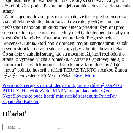
k spolustraníčkam. Kameňom úrazu, ktorý sa schováva za týmito
dôvodmi, však podľa Pekára bola jeho ambícia dostať sa do vedenia
strany.
“Za mňa jediný dôvod, prečo sa to dialo, že tesne pred snemom sa
vytiahli údajné skutky, ktoré sa stali dva roky predtým a údajne
nešťastnou náhodou unikli do mediálneho priestoru štyri dni pred
snemom? Je to jasne účelové. Jediný účel tých obvinení bol, aby mi
znemožnili kandidovať na post podpredsedu Progresívneho
Slovenska. Ľudia, ktorí boli v ohrození mojou kandidatúrou, sa báli
o svoju stoličku, o svoju silu, o svoj vplyv v hnutí,” hovorí Pekár.
Čo sa deje v zákulisí strany, kto sú mocní muži, ktorí rozhodujú o
strane, o výmene Michala Šimečku, o Zuzane Čaputovej, ale aj o
potomkoch starých komunistických klanov, ktorí dnes ovládajú
“novú” politiku hovoril v relácii TERAZ TAKTO s Ankou Žitnou
bývalý člen vedenia PS Martin Pekár.
Read More
Navigácia
Previous
Previous
Smeruje k nám studený front, príde vytúžený DÁŽĎ aj
post:
BÚRKY: Nie však všade! MAPA predpokladaného vývoja
v
Next
Next
Slovensko bude hostiť ministerské zasadnutie Priateľov
článku
post:
západného Balkánu
Hľadať
Hľadať
…