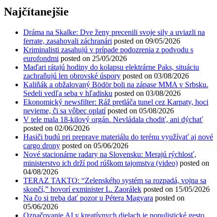
Najčítanejšie
Dráma na Skalke: Dve ženy precenili svoje sily a uviazli na
ferrate, zasahovali záchranári
posted on 09/05/2026
Kriminalisti zasahujú v prípade podozrenia z podvodu s
eurofondmi
posted on 25/05/2026
Maďari rátajú hodiny do kolapsu elektrárne Paks, situáciu
zachraňujú len obrovské úspory
posted on 03/08/2026
Kaliňák a obžalovaný Bödör boli na zápase MMA v Srbsku.
Sedeli vedľa seba v hľadisku
posted on 03/08/2026
Ekonomický newsfilter: Ráž pretláča tunel cez Karpaty, hoci
nevieme, či sa vôbec oplatí
posted on 05/08/2026
V tele mala 18-kilový orgán. Nevládala chodiť, ani dýchať
posted on 02/06/2026
Hasiči budú pri preprave materiálu do terénu využívať aj nové
cargo drony
posted on 05/06/2026
Nové stacionárne radary na Slovensku: Merajú rýchlosť,
ministerstvo ich drží pod rúškom tajomstva (video)
posted on
04/08/2026
TERAZ TAKTO: “Zelenského systém sa rozpadá, vojna sa
skončí,” hovorí exminister L. Zaorálek
posted on 15/05/2026
Na čo si treba dať pozor u Pétera Magyara
posted on
05/06/2026
Označovanie AI v kreatívnych dielach je populistické gesto