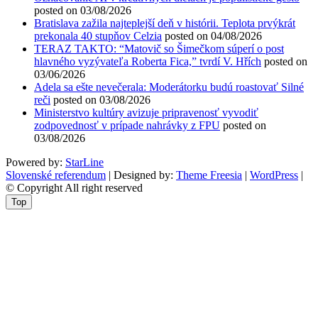
posted on 03/08/2026
Bratislava zažila najteplejší deň v histórii. Teplota prvýkrát
prekonala 40 stupňov Celzia
posted on 04/08/2026
TERAZ TAKTO: “Matovič so Šimečkom súperí o post
hlavného vyzývateľa Roberta Fica,” tvrdí V. Hřích
posted on
03/06/2026
Adela sa ešte nevečerala: Moderátorku budú roastovať Silné
reči
posted on 03/08/2026
Ministerstvo kultúry avizuje pripravenosť vyvodiť
zodpovednosť v prípade nahrávky z FPU
posted on
03/08/2026
Powered by:
StarLine
Slovenské referendum
| Designed by:
Theme Freesia
|
WordPress
|
© Copyright All right reserved
Top