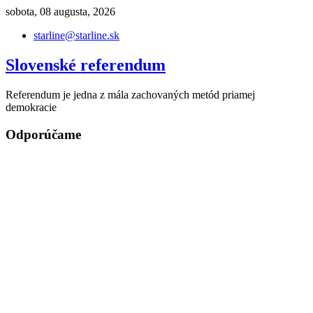
Skip
sobota, 08 augusta, 2026
to
starline@starline.sk
content
Slovenské referendum
Referendum je jedna z mála zachovaných metód priamej
demokracie
Odporúčame