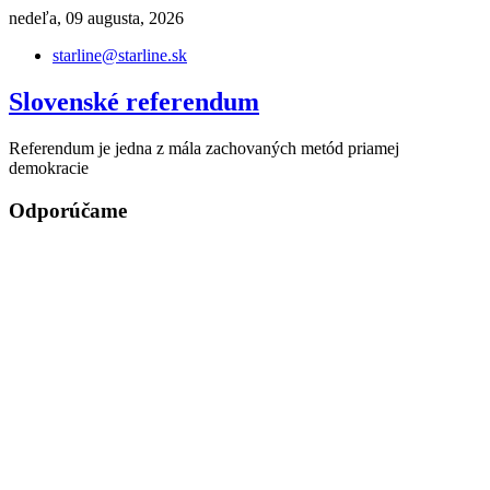
Skip
nedeľa, 09 augusta, 2026
to
starline@starline.sk
content
Slovenské referendum
Referendum je jedna z mála zachovaných metód priamej
demokracie
Odporúčame