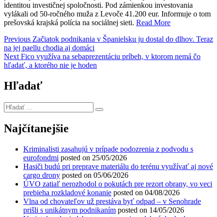
identitou investičnej spoločnosti. Pod zámienkou investovania
vylákali od 50-ročného muža z Levoče 41.200 eur. Informuje o tom
prešovská krajská polícia na sociálnej sieti.
Read More
Navigácia
Previous
Previous
Začiatok podnikania v Španielsku ju dostal do dlhov. Teraz
post:
na jej paellu chodia aj domáci
v
Next
Next
Fico využíva na sebaprezentáciu príbeh, v ktorom nemá čo
článku
post:
hľadať, a ktorého nie je hoden
Hľadať
Hľadať
…
Najčítanejšie
Kriminalisti zasahujú v prípade podozrenia z podvodu s
eurofondmi
posted on 25/05/2026
Hasiči budú pri preprave materiálu do terénu využívať aj nové
cargo drony
posted on 05/06/2026
ÚVO zatiaľ nerozhodol o pokutách pre rezort obrany, vo veci
prebieha rozkladové konanie
posted on 04/08/2026
Vlna od chovateľov už prestáva byť odpad – v Senohrade
prišli s unikátnym podnikaním
posted on 14/05/2026