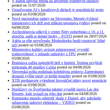
V piatok uplynie lehota na utvorenie volebných okrskov
posted on 31/07/2026
Označovanie AI v kreatívnych dielach je populistické gesto
posted on 03/08/2026
Nové stacionárne radary na Slovensku: Merajú rýchlosť,
ministerstvo ich drží pod rúškom tajomstva (video)
posted on
04/08/2026
Archeológovia odkryli v centre Nitry pohrebisko z 10. a 11.
storočia, našli aj detské hroby – FOTO
posted on 28/07/2026
Adela sa ešte nevečerala: Moderátorku budú roastovať Silné
reči
posted on 03/08/2026
Ministerstvo kultúry avizuje pripravenosť vyvodiť
zodpovednosť v prípade nahrávky z FPU
posted on
03/08/2026
Bratislava zažila najteplejší deň v histórii. Teplota prvýkrát
prekonala 40 stupňov Celzia
posted on 04/08/2026
Slovenská pošta podpísala kolektívnu zmluvu: Zamestnanci
dostanú vyššie mzdy aj lepšie benefity
posted on 03/08/2026
XTB predstavuje vylepšené Investičné plány novej generácie
posted on 03/08/2026
Horúčavy vo Švajčiarsku takmer vysušili jazero Lac des
Brenets, lode uviazli na jeho dne
posted on 04/08/2026
Rumunsko muselo odstreliť skalu v Dunaji, aby zabránilo
odstaveniu jadrovej elektrárne – VIDEO
posted on
03/08/2026