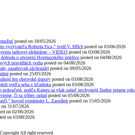
nemožné
posted on 18/05/2026
vyzývateľa Roberta Fica,” tvrdí V. Hřích
posted on 03/06/2026
aveniu jadrovej elektrárne – VIDEO
posted on 03/08/2026
vá dohoda o otvorení Hormuzského prielivu
posted on 04/08/2026
nových pravidlách vedia
posted on 04/08/2026
ate, zasahovali záchranári
posted on 09/05/2026
ondmi
posted on 25/05/2026
hraňujú len obrovské úspory
posted on 03/08/2026
deli vedľa seba v hľadisku
posted on 03/08/2026
 pokračujú, podľa Kataru sa však zatiaľ nechystajú žiadne priame rok
vieme, či sa vôbec oplatí
posted on 05/08/2026
í,” hovorí exminister L. Zaorálek
posted on 15/05/2026
d on 31/07/2026
ted on 02/06/2026
ted on 03/08/2026
Copyright All right reserved