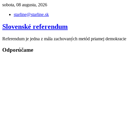
Skip
sobota, 08 augusta, 2026
to
starline@starline.sk
content
Slovenské referendum
Referendum je jedna z mála zachovaných metód priamej demokracie
Odporúčame