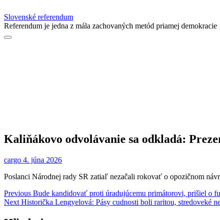
Slovenské referendum
Referendum je jedna z mála zachovaných metód priamej demokracie
Kaliňákovo odvolávanie sa odkladá: Prezen
cargo
4. júna 2026
Poslanci Národnej rady SR zatiaľ nezačali rokovať o opozičnom náv
Navigácia
Previous
Previous
Bude kandidovať proti úradujúcemu primátorovi, prišiel o f
Next
post:
Next
Historička Lengyelová: Pásy cudnosti boli raritou, stredoveké 
v
post: