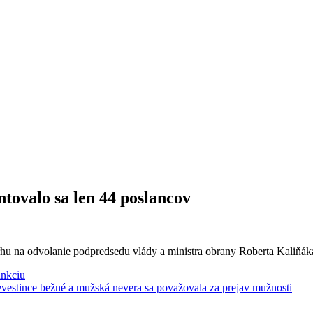
tovalo sa len 44 poslancov
rhu na odvolanie podpredsedu vlády a ministra obrany Roberta Kaliňák
unkciu
nevestince bežné a mužská nevera sa považovala za prejav mužnosti