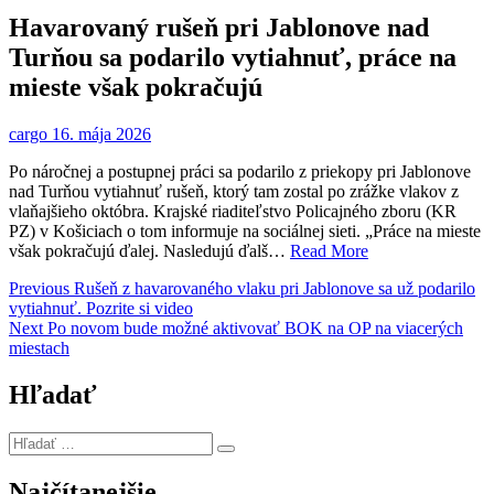
Havarovaný rušeň pri Jablonove nad
Turňou sa podarilo vytiahnuť, práce na
mieste však pokračujú
cargo
16. mája 2026
Po náročnej a postupnej práci sa podarilo z priekopy pri Jablonove
nad Turňou vytiahnuť rušeň, ktorý tam zostal po zrážke vlakov z
vlaňajšieho októbra. Krajské riaditeľstvo Policajného zboru (KR
PZ) v Košiciach o tom informuje na sociálnej sieti. „Práce na mieste
však pokračujú ďalej. Nasledujú ďalš…
Read More
Navigácia
Previous
Previous
Rušeň z havarovaného vlaku pri Jablonove sa už podarilo
post:
vytiahnuť. Pozrite si video
v
Next
Next
Po novom bude možné aktivovať BOK na OP na viacerých
článku
post:
miestach
Hľadať
Hľadať
…
Najčítanejšie