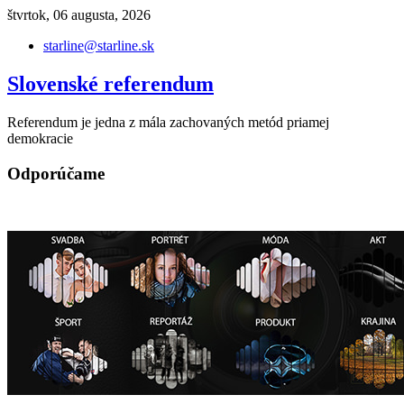
Skip
štvrtok, 06 augusta, 2026
to
starline@starline.sk
content
Slovenské referendum
Referendum je jedna z mála zachovaných metód priamej
demokracie
Odporúčame