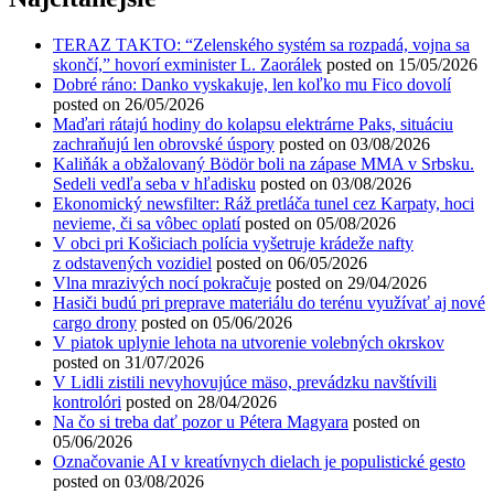
TERAZ TAKTO: “Zelenského systém sa rozpadá, vojna sa
skončí,” hovorí exminister L. Zaorálek
posted on 15/05/2026
Dobré ráno: Danko vyskakuje, len koľko mu Fico dovolí
posted on 26/05/2026
Maďari rátajú hodiny do kolapsu elektrárne Paks, situáciu
zachraňujú len obrovské úspory
posted on 03/08/2026
Kaliňák a obžalovaný Bödör boli na zápase MMA v Srbsku.
Sedeli vedľa seba v hľadisku
posted on 03/08/2026
Ekonomický newsfilter: Ráž pretláča tunel cez Karpaty, hoci
nevieme, či sa vôbec oplatí
posted on 05/08/2026
V obci pri Košiciach polícia vyšetruje krádeže nafty
z odstavených vozidiel
posted on 06/05/2026
Vlna mrazivých nocí pokračuje
posted on 29/04/2026
Hasiči budú pri preprave materiálu do terénu využívať aj nové
cargo drony
posted on 05/06/2026
V piatok uplynie lehota na utvorenie volebných okrskov
posted on 31/07/2026
V Lidli zistili nevyhovujúce mäso, prevádzku navštívili
kontrolóri
posted on 28/04/2026
Na čo si treba dať pozor u Pétera Magyara
posted on
05/06/2026
Označovanie AI v kreatívnych dielach je populistické gesto
posted on 03/08/2026