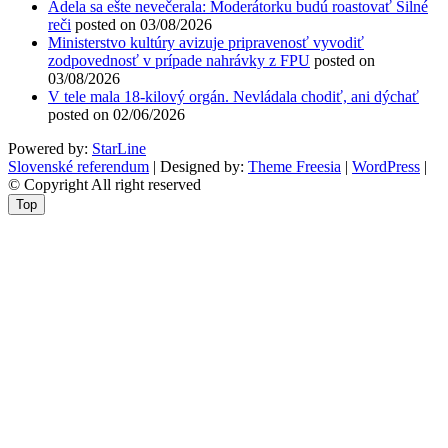
Adela sa ešte nevečerala: Moderátorku budú roastovať Silné
reči
posted on 03/08/2026
Ministerstvo kultúry avizuje pripravenosť vyvodiť
zodpovednosť v prípade nahrávky z FPU
posted on
03/08/2026
V tele mala 18-kilový orgán. Nevládala chodiť, ani dýchať
posted on 02/06/2026
Powered by:
StarLine
Slovenské referendum
| Designed by:
Theme Freesia
|
WordPress
|
© Copyright All right reserved
Top