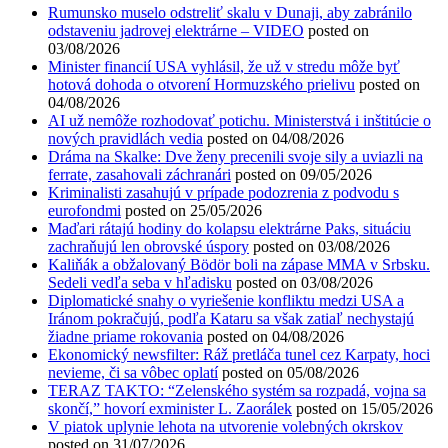
Rumunsko muselo odstreliť skalu v Dunaji, aby zabránilo
odstaveniu jadrovej elektrárne – VIDEO
posted on
03/08/2026
Minister financií USA vyhlásil, že už v stredu môže byť
hotová dohoda o otvorení Hormuzského prielivu
posted on
04/08/2026
AI už nemôže rozhodovať potichu. Ministerstvá i inštitúcie o
nových pravidlách vedia
posted on 04/08/2026
Dráma na Skalke: Dve ženy precenili svoje sily a uviazli na
ferrate, zasahovali záchranári
posted on 09/05/2026
Kriminalisti zasahujú v prípade podozrenia z podvodu s
eurofondmi
posted on 25/05/2026
Maďari rátajú hodiny do kolapsu elektrárne Paks, situáciu
zachraňujú len obrovské úspory
posted on 03/08/2026
Kaliňák a obžalovaný Bödör boli na zápase MMA v Srbsku.
Sedeli vedľa seba v hľadisku
posted on 03/08/2026
Diplomatické snahy o vyriešenie konfliktu medzi USA a
Iránom pokračujú, podľa Kataru sa však zatiaľ nechystajú
žiadne priame rokovania
posted on 04/08/2026
Ekonomický newsfilter: Ráž pretláča tunel cez Karpaty, hoci
nevieme, či sa vôbec oplatí
posted on 05/08/2026
TERAZ TAKTO: “Zelenského systém sa rozpadá, vojna sa
skončí,” hovorí exminister L. Zaorálek
posted on 15/05/2026
V piatok uplynie lehota na utvorenie volebných okrskov
posted on 31/07/2026