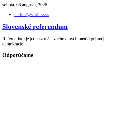
Skip
sobota, 08 augusta, 2026
to
starline@starline.sk
content
Slovenské referendum
Referendum je jedna z mála zachovaných metód priamej
demokracie
Odporúčame