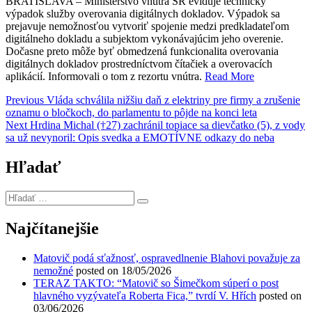
BRATISLAVA – Ministerstvo vnútra SR eviduje technický
výpadok služby overovania digitálnych dokladov. Výpadok sa
prejavuje nemožnosťou vytvoriť spojenie medzi predkladateľom
digitálneho dokladu a subjektom vykonávajúcim jeho overenie.
Dočasne preto môže byť obmedzená funkcionalita overovania
digitálnych dokladov prostredníctvom čítačiek a overovacích
aplikácií. Informovali o tom z rezortu vnútra.
Read More
Navigácia
Previous
Previous
Vláda schválila nižšiu daň z elektriny pre firmy a zrušenie
post:
oznamu o bločkoch, do parlamentu to pôjde na konci leta
v
Next
Next
Hrdina Michal (†27) zachránil topiace sa dievčatko (5), z vody
článku
post:
sa už nevynoril: Opis svedka a EMOTÍVNE odkazy do neba
Hľadať
Hľadať
…
Najčítanejšie
Matovič podá sťažnosť, ospravedlnenie Blahovi považuje za
nemožné
posted on 18/05/2026
TERAZ TAKTO: “Matovič so Šimečkom súperí o post
hlavného vyzývateľa Roberta Fica,” tvrdí V. Hřích
posted on
03/06/2026