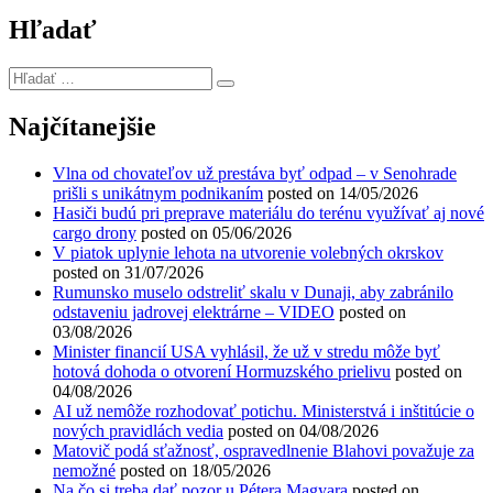
Hľadať
Hľadať
…
Najčítanejšie
Vlna od chovateľov už prestáva byť odpad – v Senohrade
prišli s unikátnym podnikaním
posted on 14/05/2026
Hasiči budú pri preprave materiálu do terénu využívať aj nové
cargo drony
posted on 05/06/2026
V piatok uplynie lehota na utvorenie volebných okrskov
posted on 31/07/2026
Rumunsko muselo odstreliť skalu v Dunaji, aby zabránilo
odstaveniu jadrovej elektrárne – VIDEO
posted on
03/08/2026
Minister financií USA vyhlásil, že už v stredu môže byť
hotová dohoda o otvorení Hormuzského prielivu
posted on
04/08/2026
AI už nemôže rozhodovať potichu. Ministerstvá i inštitúcie o
nových pravidlách vedia
posted on 04/08/2026
Matovič podá sťažnosť, ospravedlnenie Blahovi považuje za
nemožné
posted on 18/05/2026
Na čo si treba dať pozor u Pétera Magyara
posted on