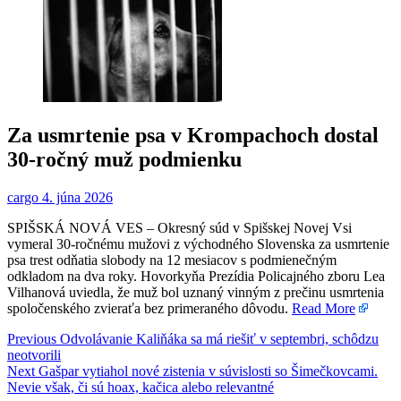
Za usmrtenie psa v Krompachoch dostal
30-ročný muž podmienku
cargo
4. júna 2026
SPIŠSKÁ NOVÁ VES – Okresný súd v Spišskej Novej Vsi
vymeral 30-ročnému mužovi z východného Slovenska za usmrtenie
psa trest odňatia slobody na 12 mesiacov s podmienečným
odkladom na dva roky. Hovorkyňa Prezídia Policajného zboru Lea
Vilhanová uviedla, že muž bol uznaný vinným z prečinu usmrtenia
spoločenského zvieraťa bez primeraného dôvodu.
Read More
Navigácia
Previous
Previous
Odvolávanie Kaliňáka sa má riešiť v septembri, schôdzu
post:
neotvorili
v
Next
Next
Gašpar vytiahol nové zistenia v súvislosti so Šimečkovcami.
článku
post:
Nevie však, či sú hoax, kačica alebo relevantné