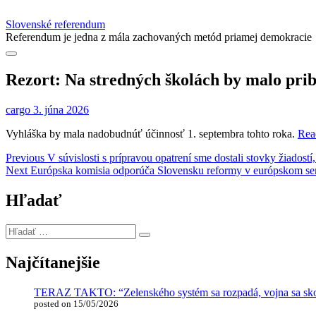
Slovenské referendum
Referendum je jedna z mála zachovaných metód priamej demokracie
Rezort: Na stredných školách by malo pr
cargo
3. júna 2026
Vyhláška by mala nadobudnúť účinnosť 1. septembra tohto roka.
Rea
Navigácia
Previous
Previous
V súvislosti s prípravou opatrení sme dostali stovky žiadost
Next
post:
Next
Európska komisia odporúča Slovensku reformy v európskom se
v
post:
článku
Hľadať
Hľadať
…
Najčítanejšie
TERAZ TAKTO: “Zelenského systém sa rozpadá, vojna sa skonč
posted on 15/05/2026