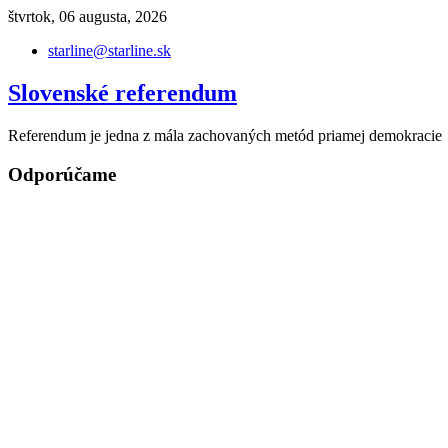
Skip
štvrtok, 06 augusta, 2026
to
starline@starline.sk
content
Slovenské referendum
Referendum je jedna z mála zachovaných metód priamej demokracie
Odporúčame