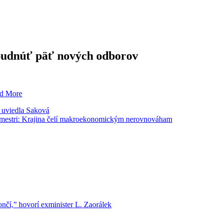
ibudnúť päť nových odborov
d More
í, uviedla Saková
mestri: Krajina čelí makroekonomickým nerovnováham
í,” hovorí exminister L. Zaorálek