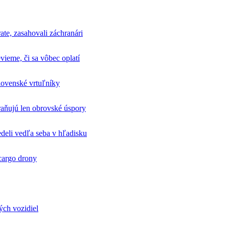
ate, zasahovali záchranári
vieme, či sa vôbec oplatí
lovenské vrtuľníky
hraňujú len obrovské úspory
deli vedľa seba v hľadisku
 cargo drony
ých vozidiel