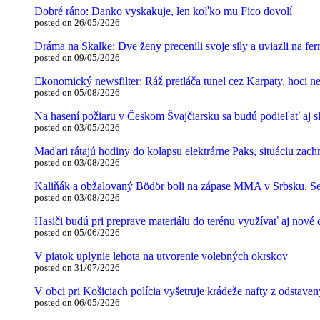
Dobré ráno: Danko vyskakuje, len koľko mu Fico dovolí
posted on 26/05/2026
Dráma na Skalke: Dve ženy precenili svoje sily a uviazli na ferr
posted on 09/05/2026
Ekonomický newsfilter: Ráž pretláča tunel cez Karpaty, hoci ne
posted on 05/08/2026
Na hasení požiaru v Českom Švajčiarsku sa budú podieľať aj s
posted on 03/05/2026
Maďari rátajú hodiny do kolapsu elektrárne Paks, situáciu zac
posted on 03/08/2026
Kaliňák a obžalovaný Bödör boli na zápase MMA v Srbsku. Se
posted on 03/08/2026
Hasiči budú pri preprave materiálu do terénu využívať aj nové
posted on 05/06/2026
V piatok uplynie lehota na utvorenie volebných okrskov
posted on 31/07/2026
V obci pri Košiciach polícia vyšetruje krádeže nafty z odstaven
posted on 06/05/2026