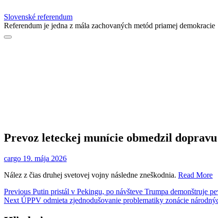
Slovenské referendum
Referendum je jedna z mála zachovaných metód priamej demokracie
Prevoz leteckej munície obmedzil dopravu
cargo
19. mája 2026
Nález z čias druhej svetovej vojny následne zneškodnia.
Read More
Navigácia
Previous
Previous
Putin pristál v Pekingu, po návšteve Trumpa demonštruje p
Next
post:
Next
ÚPPV odmieta zjednodušovanie problematiky zonácie národný
v
post: