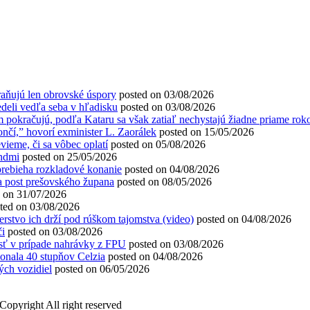
hraňujú len obrovské úspory
posted on 03/08/2026
deli vedľa seba v hľadisku
posted on 03/08/2026
 pokračujú, podľa Kataru sa však zatiaľ nechystajú žiadne priame rok
í,” hovorí exminister L. Zaorálek
posted on 15/05/2026
vieme, či sa vôbec oplatí
posted on 05/08/2026
ondmi
posted on 25/05/2026
prebieha rozkladové konanie
posted on 04/08/2026
a post prešovského župana
posted on 08/05/2026
d on 31/07/2026
ted on 03/08/2026
erstvo ich drží pod rúškom tajomstva (video)
posted on 04/08/2026
či
posted on 03/08/2026
osť v prípade nahrávky z FPU
posted on 03/08/2026
ekonala 40 stupňov Celzia
posted on 04/08/2026
ých vozidiel
posted on 06/05/2026
Copyright All right reserved