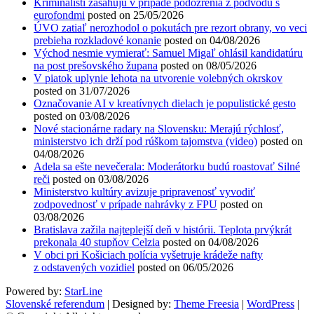
Kriminalisti zasahujú v prípade podozrenia z podvodu s
eurofondmi
posted on 25/05/2026
ÚVO zatiaľ nerozhodol o pokutách pre rezort obrany, vo veci
prebieha rozkladové konanie
posted on 04/08/2026
Východ nesmie vymierať: Samuel Migaľ ohlásil kandidatúru
na post prešovského župana
posted on 08/05/2026
V piatok uplynie lehota na utvorenie volebných okrskov
posted on 31/07/2026
Označovanie AI v kreatívnych dielach je populistické gesto
posted on 03/08/2026
Nové stacionárne radary na Slovensku: Merajú rýchlosť,
ministerstvo ich drží pod rúškom tajomstva (video)
posted on
04/08/2026
Adela sa ešte nevečerala: Moderátorku budú roastovať Silné
reči
posted on 03/08/2026
Ministerstvo kultúry avizuje pripravenosť vyvodiť
zodpovednosť v prípade nahrávky z FPU
posted on
03/08/2026
Bratislava zažila najteplejší deň v histórii. Teplota prvýkrát
prekonala 40 stupňov Celzia
posted on 04/08/2026
V obci pri Košiciach polícia vyšetruje krádeže nafty
z odstavených vozidiel
posted on 06/05/2026
Powered by:
StarLine
Slovenské referendum
| Designed by:
Theme Freesia
|
WordPress
|