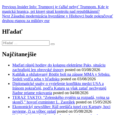
Navigácia
Previous
Previous
Insider Info: Trumpovi je ťažké nebyť Trumpom. Kde je
post:
magická hranica, pri ktorej stratí kontrolu nad republikánmi?
v
Next
Next
Zásadná modernizácia hvezdárne v Hlohovci bude pokračovať
článku
post:
druhou etapou za milióny eur
Hľadať
Hľadať
…
Najčítanejšie
Maďari rátajú hodiny do kolapsu elektrárne Paks, situáciu
zachraňujú len obrovské úspory
posted on 03/08/2026
Kaliňák a obžalovaný Bödör boli na zápase MMA v Srbsku.
Sedeli vedľa seba v hľadisku
posted on 03/08/2026
Diplomatické snahy o vyriešenie konfliktu medzi USA a
Iránom pokračujú, podľa Kataru sa však zatiaľ nechystajú
žiadne priame rokovania
posted on 04/08/2026
TERAZ TAKTO: “Zelenského systém sa rozpadá, vojna sa
skončí,” hovorí exminister L. Zaorálek
posted on 15/05/2026
Ekonomický newsfilter: Ráž pretláča tunel cez Karpaty, hoci
nevieme, či sa vôbec oplatí
posted on 05/08/2026