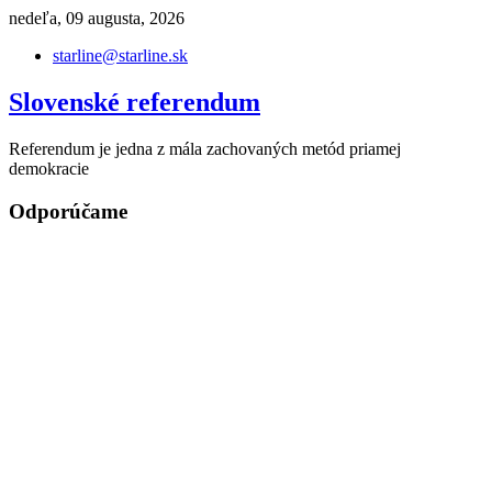
Skip
nedeľa, 09 augusta, 2026
to
starline@starline.sk
content
Slovenské referendum
Referendum je jedna z mála zachovaných metód priamej
demokracie
Odporúčame