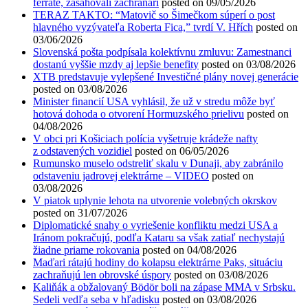
ferrate, zasahovali záchranári
posted on 09/05/2026
TERAZ TAKTO: “Matovič so Šimečkom súperí o post
hlavného vyzývateľa Roberta Fica,” tvrdí V. Hřích
posted on
03/06/2026
Slovenská pošta podpísala kolektívnu zmluvu: Zamestnanci
dostanú vyššie mzdy aj lepšie benefity
posted on 03/08/2026
XTB predstavuje vylepšené Investičné plány novej generácie
posted on 03/08/2026
Minister financií USA vyhlásil, že už v stredu môže byť
hotová dohoda o otvorení Hormuzského prielivu
posted on
04/08/2026
V obci pri Košiciach polícia vyšetruje krádeže nafty
z odstavených vozidiel
posted on 06/05/2026
Rumunsko muselo odstreliť skalu v Dunaji, aby zabránilo
odstaveniu jadrovej elektrárne – VIDEO
posted on
03/08/2026
V piatok uplynie lehota na utvorenie volebných okrskov
posted on 31/07/2026
Diplomatické snahy o vyriešenie konfliktu medzi USA a
Iránom pokračujú, podľa Kataru sa však zatiaľ nechystajú
žiadne priame rokovania
posted on 04/08/2026
Maďari rátajú hodiny do kolapsu elektrárne Paks, situáciu
zachraňujú len obrovské úspory
posted on 03/08/2026
Kaliňák a obžalovaný Bödör boli na zápase MMA v Srbsku.
Sedeli vedľa seba v hľadisku
posted on 03/08/2026