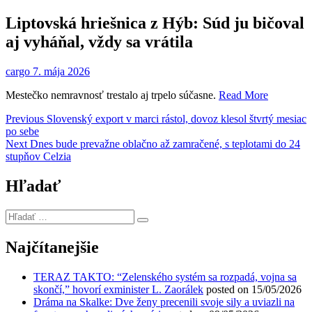
Liptovská hriešnica z Hýb: Súd ju bičoval
aj vyháňal, vždy sa vrátila
cargo
7. mája 2026
Mestečko nemravnosť trestalo aj trpelo súčasne.
Read More
Navigácia
Previous
Previous
Slovenský export v marci rástol, dovoz klesol štvrtý mesiac
post:
po sebe
v
Next
Next
Dnes bude prevažne oblačno až zamračené, s teplotami do 24
článku
post:
stupňov Celzia
Hľadať
Hľadať
…
Najčítanejšie
TERAZ TAKTO: “Zelenského systém sa rozpadá, vojna sa
skončí,” hovorí exminister L. Zaorálek
posted on 15/05/2026
Dráma na Skalke: Dve ženy precenili svoje sily a uviazli na