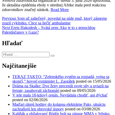
Svetová zdravotnícka organizácia v stredu 3. júna 2026 upozornila,
že aktuálna epidémia eboly v strednej Afrike mala pred reakciou
zdravotníkov značný náskok.
Read More
Navigácia
Previous
Previous
Som už zaliečený, povedal na súde muž, ktorý zámerne
post:
zrazil cyklistku. Chce sa liečiť ambulantne
v
Next
Next
Eretz Hakodesh – Svätá zem: Ako je to s genocídou
článku
post:
Palestínčanov v Gaze?
Hľadať
Hľadať
…
Najčítanejšie
TERAZ TAKTO: “Zelenského systém sa rozpadá, vojna sa
skončí,” hovorí exminister L. Zaorálek
posted on 15/05/2026
Dráma na Skalke: Dve ženy precenili svoje sily a uviazli na
ferrate, zasahovali záchranári
posted on 09/05/2026
V tele mala 18-kilový orgán. Nevládala chodiť, ani dýchať
posted on 02/06/2026
Maďari rátajú hodiny do kolapsu elektrárne Paks, situáciu
zachraňujú len obrovské úspory
posted on 03/08/2026
Kaliňák a obžalovaný Bödör boli na zápase MMA v Srbsku.