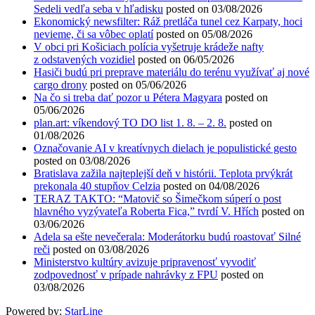
Sedeli vedľa seba v hľadisku
posted on 03/08/2026
Ekonomický newsfilter: Ráž pretláča tunel cez Karpaty, hoci
nevieme, či sa vôbec oplatí
posted on 05/08/2026
V obci pri Košiciach polícia vyšetruje krádeže nafty
z odstavených vozidiel
posted on 06/05/2026
Hasiči budú pri preprave materiálu do terénu využívať aj nové
cargo drony
posted on 05/06/2026
Na čo si treba dať pozor u Pétera Magyara
posted on
05/06/2026
plan.art: víkendový TO DO list 1. 8. – 2. 8.
posted on
01/08/2026
Označovanie AI v kreatívnych dielach je populistické gesto
posted on 03/08/2026
Bratislava zažila najteplejší deň v histórii. Teplota prvýkrát
prekonala 40 stupňov Celzia
posted on 04/08/2026
TERAZ TAKTO: “Matovič so Šimečkom súperí o post
hlavného vyzývateľa Roberta Fica,” tvrdí V. Hřích
posted on
03/06/2026
Adela sa ešte nevečerala: Moderátorku budú roastovať Silné
reči
posted on 03/08/2026
Ministerstvo kultúry avizuje pripravenosť vyvodiť
zodpovednosť v prípade nahrávky z FPU
posted on
03/08/2026
Powered by:
StarLine