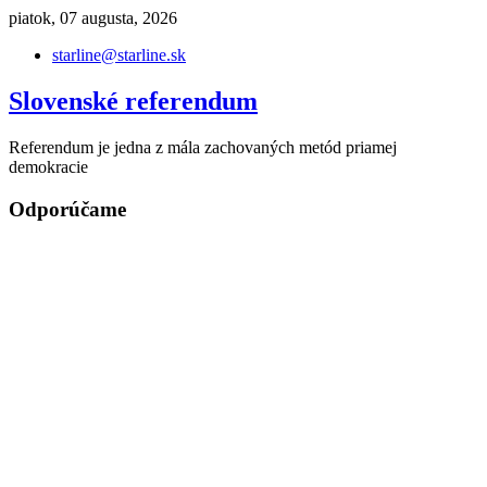
Skip
piatok, 07 augusta, 2026
to
starline@starline.sk
content
Slovenské referendum
Referendum je jedna z mála zachovaných metód priamej
demokracie
Odporúčame