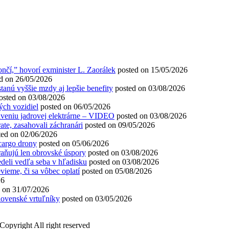
í,” hovorí exminister L. Zaorálek
posted on 15/05/2026
d on 26/05/2026
anú vyššie mzdy aj lepšie benefity
posted on 03/08/2026
osted on 03/08/2026
ých vozidiel
posted on 06/05/2026
aveniu jadrovej elektrárne – VIDEO
posted on 03/08/2026
ate, zasahovali záchranári
posted on 09/05/2026
ted on 02/06/2026
 cargo drony
posted on 05/06/2026
hraňujú len obrovské úspory
posted on 03/08/2026
deli vedľa seba v hľadisku
posted on 03/08/2026
vieme, či sa vôbec oplatí
posted on 05/08/2026
26
d on 31/07/2026
lovenské vrtuľníky
posted on 03/05/2026
Copyright All right reserved