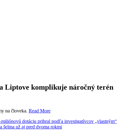
a Liptove komplikuje náročný terén
my na človeka.
Read More
iliónovú dotáciu prihral podľa investigatívcov „vlastným“
la šelma už aj pred dvoma rokmi