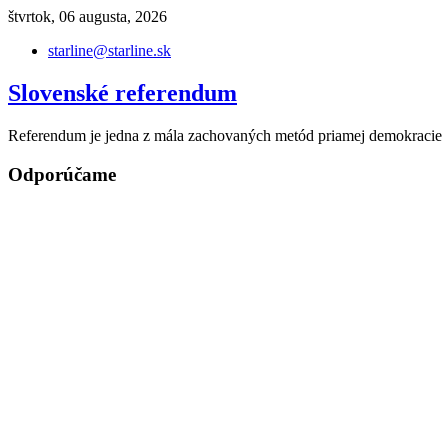
Skip
štvrtok, 06 augusta, 2026
to
starline@starline.sk
content
Slovenské referendum
Referendum je jedna z mála zachovaných metód priamej demokracie
Odporúčame