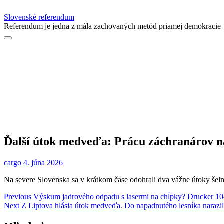
Slovenské referendum
Referendum je jedna z mála zachovaných metód priamej demokracie
Ďalší útok medveďa: Prácu záchranárov n
cargo
4. júna 2026
Na severe Slovenska sa v krátkom čase odohrali dva vážne útoky šel
Navigácia
Previous
Previous
Výskum jadrového odpadu s lasermi na chĺpky? Drucker 10-m
Next
post:
Next
Z Liptova hlásia útok medveďa. Do napadnutého lesníka narazi
v
post: